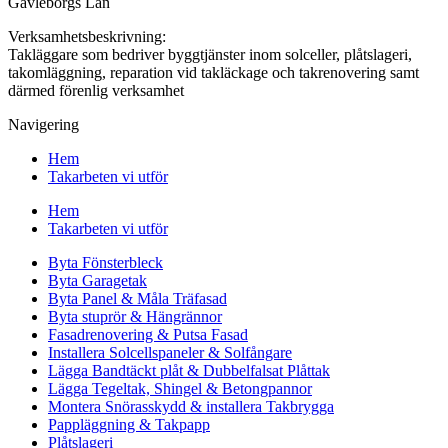
Gävleborgs Län
Verksamhetsbeskrivning:
Takläggare som bedriver byggtjänster inom solceller, plåtslageri,
takomläggning, reparation vid takläckage och takrenovering samt
därmed förenlig verksamhet
Navigering
Hem
Takarbeten vi utför
Hem
Takarbeten vi utför
Byta Fönsterbleck
Byta Garagetak
Byta Panel & Måla Träfasad
Byta stuprör & Hängrännor
Fasadrenovering & Putsa Fasad
Installera Solcellspaneler & Solfångare
Lägga Bandtäckt plåt & Dubbelfalsat Plåttak
Lägga Tegeltak, Shingel & Betongpannor
Montera Snörasskydd & installera Takbrygga
Pappläggning & Takpapp
Plåtslageri