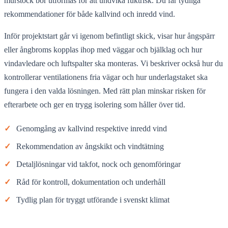
murstock bör utformas för att undvika fuktrisk. Du får tydliga
rekommendationer för både kallvind och inredd vind.
Inför projektstart går vi igenom befintligt skick, visar hur ångspärr
eller ångbroms kopplas ihop med väggar och bjälklag och hur
vindavledare och luftspalter ska monteras. Vi beskriver också hur du
kontrollerar ventilationens fria vägar och hur underlagstaket ska
fungera i den valda lösningen. Med rätt plan minskar risken för
efterarbete och ger en trygg isolering som håller över tid.
✓
Genomgång av kallvind respektive inredd vind
✓
Rekommendation av ångskikt och vindtätning
✓
Detaljlösningar vid takfot, nock och genomföringar
✓
Råd för kontroll, dokumentation och underhåll
✓
Tydlig plan för tryggt utförande i svenskt klimat