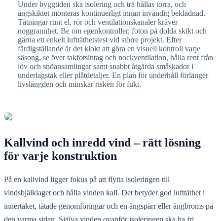
Under byggtiden ska isolering och trä hållas torra, och
ångskiktet monteras kontinuerligt innan invändig beklädnad.
Tätningar runt el, rör och ventilationskanaler kräver
noggrannhet. Be om egenkontroller, foton på dolda skikt och
gärna ett enkelt lufttäthetstest vid större projekt. Efter
färdigställande är det klokt att göra en visuell kontroll varje
säsong, se över takfotsintag och nockventilation, hålla rent från
löv och snöansamlingar samt snabbt åtgärda småskador i
underlagstak eller plåtdetaljer. En plan för underhåll förlänger
livslängden och minskar risken för fukt.
Kallvind och inredd vind – rätt lösning
för varje konstruktion
På en kallvind ligger fokus på att flytta isoleringen till
vindsbjälklaget och hålla vinden kall. Det betyder god lufttäthet i
innertaket, tätade genomföringar och en ångspärr eller ångbroms på
den varma sidan. Själva vinden ovanför isoleringen ska ha fri