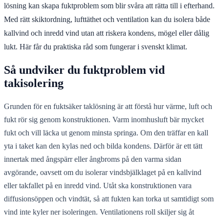
lösning kan skapa fuktproblem som blir svåra att rätta till i efterhand.
Med rätt skiktordning, lufttäthet och ventilation kan du isolera både
kallvind och inredd vind utan att riskera kondens, mögel eller dålig
lukt. Här får du praktiska råd som fungerar i svenskt klimat.
Så undviker du fuktproblem vid
takisolering
Grunden för en fuktsäker taklösning är att förstå hur värme, luft och
fukt rör sig genom konstruktionen. Varm inomhusluft bär mycket
fukt och vill läcka ut genom minsta springa. Om den träffar en kall
yta i taket kan den kylas ned och bilda kondens. Därför är ett tätt
innertak med ångspärr eller ångbroms på den varma sidan
avgörande, oavsett om du isolerar vindsbjälklaget på en kallvind
eller takfallet på en inredd vind. Utåt ska konstruktionen vara
diffusionsöppen och vindtät, så att fukten kan torka ut samtidigt som
vind inte kyler ner isoleringen. Ventilationens roll skiljer sig åt