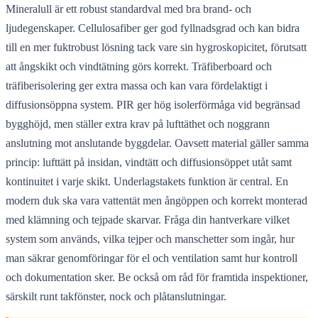
Mineralull är ett robust standardval med bra brand- och
ljudegenskaper. Cellulosafiber ger god fyllnadsgrad och kan bidra
till en mer fuktrobust lösning tack vare sin hygroskopicitet, förutsatt
att ångskikt och vindtätning görs korrekt. Träfiberboard och
träfiberisolering ger extra massa och kan vara fördelaktigt i
diffusionsöppna system. PIR ger hög isolerförmåga vid begränsad
bygghöjd, men ställer extra krav på lufttäthet och noggrann
anslutning mot anslutande byggdelar. Oavsett material gäller samma
princip: lufttätt på insidan, vindtätt och diffusionsöppet utåt samt
kontinuitet i varje skikt. Underlagstakets funktion är central. En
modern duk ska vara vattentät men ångöppen och korrekt monterad
med klämning och tejpade skarvar. Fråga din hantverkare vilket
system som används, vilka tejper och manschetter som ingår, hur
man säkrar genomföringar för el och ventilation samt hur kontroll
och dokumentation sker. Be också om råd för framtida inspektioner,
särskilt runt takfönster, nock och plåtanslutningar.