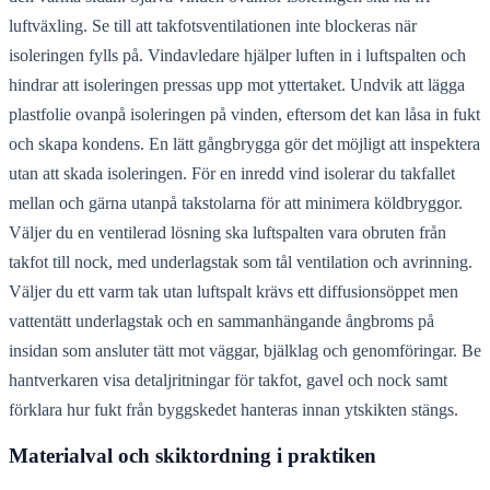
luftväxling. Se till att takfotsventilationen inte blockeras när
isoleringen fylls på. Vindavledare hjälper luften in i luftspalten och
hindrar att isoleringen pressas upp mot yttertaket. Undvik att lägga
plastfolie ovanpå isoleringen på vinden, eftersom det kan låsa in fukt
och skapa kondens. En lätt gångbrygga gör det möjligt att inspektera
utan att skada isoleringen. För en inredd vind isolerar du takfallet
mellan och gärna utanpå takstolarna för att minimera köldbryggor.
Väljer du en ventilerad lösning ska luftspalten vara obruten från
takfot till nock, med underlagstak som tål ventilation och avrinning.
Väljer du ett varm tak utan luftspalt krävs ett diffusionsöppet men
vattentätt underlagstak och en sammanhängande ångbroms på
insidan som ansluter tätt mot väggar, bjälklag och genomföringar. Be
hantverkaren visa detaljritningar för takfot, gavel och nock samt
förklara hur fukt från byggskedet hanteras innan ytskikten stängs.
Materialval och skiktordning i praktiken