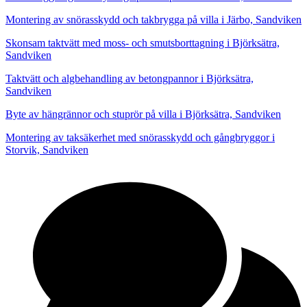
Montering av snörasskydd och takbrygga på villa i Järbo, Sandviken
Skonsam taktvätt med moss- och smutsborttagning i Björksätra,
Sandviken
Taktvätt och algbehandling av betongpannor i Björksätra,
Sandviken
Byte av hängrännor och stuprör på villa i Björksätra, Sandviken
Montering av taksäkerhet med snörasskydd och gångbryggor i
Storvik, Sandviken