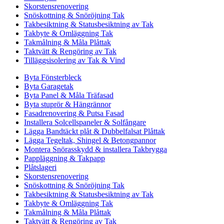
Skorstensrenovering
Snöskottning & Snöröjning Tak
Takbesiktning & Statusbesiktning av Tak
Takbyte & Omläggning Tak
Takmålning & Måla Plåttak
Taktvätt & Rengöring av Tak
Tilläggsisolering av Tak & Vind
Byta Fönsterbleck
Byta Garagetak
Byta Panel & Måla Träfasad
Byta stuprör & Hängrännor
Fasadrenovering & Putsa Fasad
Installera Solcellspaneler & Solfångare
Lägga Bandtäckt plåt & Dubbelfalsat Plåttak
Lägga Tegeltak, Shingel & Betongpannor
Montera Snörasskydd & installera Takbrygga
Pappläggning & Takpapp
Plåtslageri
Skorstensrenovering
Snöskottning & Snöröjning Tak
Takbesiktning & Statusbesiktning av Tak
Takbyte & Omläggning Tak
Takmålning & Måla Plåttak
Taktvätt & Rengöring av Tak