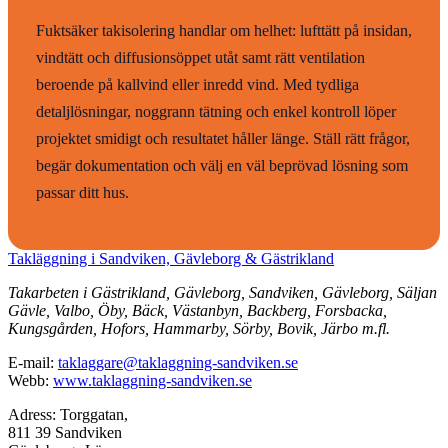
Fuktsäker takisolering handlar om helhet: lufttätt på insidan,
vindtätt och diffusionsöppet utåt samt rätt ventilation
beroende på kallvind eller inredd vind. Med tydliga
detaljlösningar, noggrann tätning och enkel kontroll löper
projektet smidigt och resultatet håller länge. Ställ rätt frågor,
begär dokumentation och välj en väl beprövad lösning som
passar ditt hus.
Takläggning i Sandviken, Gävleborg & Gästrikland
Takarbeten i Gästrikland, Gävleborg, Sandviken, Gävleborg, Säljan
Gävle, Valbo, Öby, Bäck, Västanbyn, Backberg, Forsbacka,
Kungsgården, Hofors, Hammarby, Sörby, Bovik, Järbo m.fl.
E-mail:
taklaggare@taklaggning-sandviken.se
Webb:
www.taklaggning-sandviken.se
Adress: Torggatan,
811 39 Sandviken