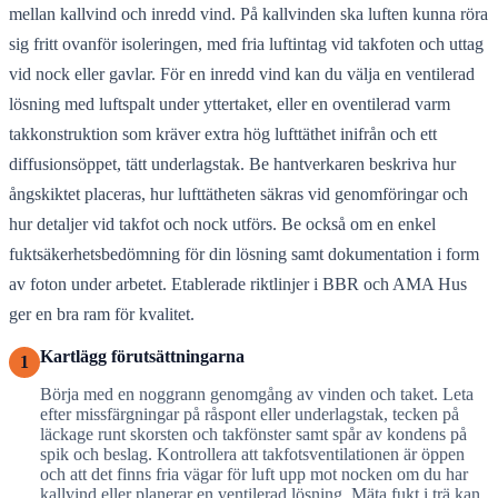
mellan kallvind och inredd vind. På kallvinden ska luften kunna röra
sig fritt ovanför isoleringen, med fria luftintag vid takfoten och uttag
vid nock eller gavlar. För en inredd vind kan du välja en ventilerad
lösning med luftspalt under yttertaket, eller en oventilerad varm
takkonstruktion som kräver extra hög lufttäthet inifrån och ett
diffusionsöppet, tätt underlagstak. Be hantverkaren beskriva hur
ångskiktet placeras, hur lufttätheten säkras vid genomföringar och
hur detaljer vid takfot och nock utförs. Be också om en enkel
fuktsäkerhetsbedömning för din lösning samt dokumentation i form
av foton under arbetet. Etablerade riktlinjer i BBR och AMA Hus
ger en bra ram för kvalitet.
Kartlägg förutsättningarna
1
Börja med en noggrann genomgång av vinden och taket. Leta
efter missfärgningar på råspont eller underlagstak, tecken på
läckage runt skorsten och takfönster samt spår av kondens på
spik och beslag. Kontrollera att takfotsventilationen är öppen
och att det finns fria vägar för luft upp mot nocken om du har
kallvind eller planerar en ventilerad lösning. Mäta fukt i trä kan