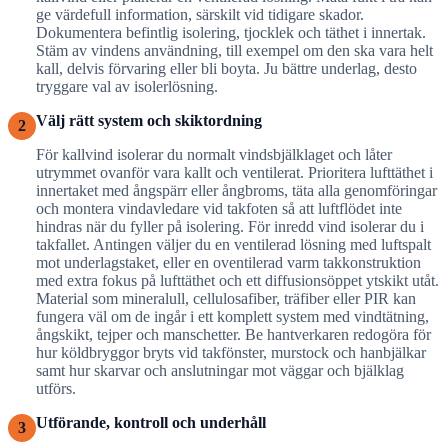
ge värdefull information, särskilt vid tidigare skador.
Dokumentera befintlig isolering, tjocklek och täthet i innertak.
Stäm av vindens användning, till exempel om den ska vara helt
kall, delvis förvaring eller bli boyta. Ju bättre underlag, desto
tryggare val av isolerlösning.
Välj rätt system och skiktordning
2
För kallvind isolerar du normalt vindsbjälklaget och låter
utrymmet ovanför vara kallt och ventilerat. Prioritera lufttäthet i
innertaket med ångspärr eller ångbroms, täta alla genomföringar
och montera vindavledare vid takfoten så att luftflödet inte
hindras när du fyller på isolering. För inredd vind isolerar du i
takfallet. Antingen väljer du en ventilerad lösning med luftspalt
mot underlagstaket, eller en oventilerad varm takkonstruktion
med extra fokus på lufttäthet och ett diffusionsöppet ytskikt utåt.
Material som mineralull, cellulosafiber, träfiber eller PIR kan
fungera väl om de ingår i ett komplett system med vindtätning,
ångskikt, tejper och manschetter. Be hantverkaren redogöra för
hur köldbryggor bryts vid takfönster, murstock och hanbjälkar
samt hur skarvar och anslutningar mot väggar och bjälklag
utförs.
Utförande, kontroll och underhåll
3