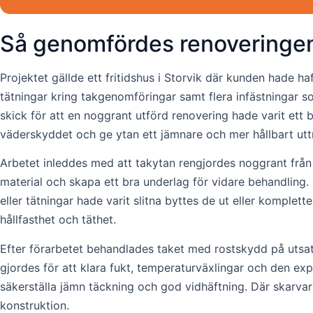
Så genomfördes renoveringen
Projektet gällde ett fritidshus i Storvik där kunden hade 
tätningar kring takgenomföringar samt flera infästningar so
skick för att en noggrant utförd renovering hade varit ett bä
väderskyddet och ge ytan ett jämnare och mer hållbart utt
Arbetet inleddes med att takytan rengjordes noggrant från 
material och skapa ett bra underlag för vidare behandling.
eller tätningar hade varit slitna byttes de ut eller komple
hållfasthet och täthet.
Efter förarbetet behandlades taket med rostskydd på utsatt
gjordes för att klara fukt, temperaturväxlingar och den expo
säkerställa jämn täckning och god vidhäftning. Där skarva
konstruktion.