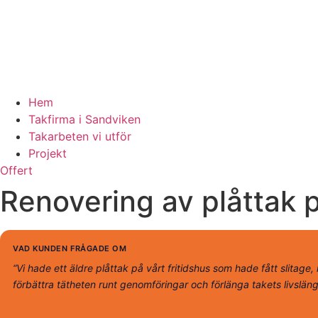
Hem
Takfirma i Sandviken
Takarbeten vi utför
Projekt
Offert
Renovering av plåttak på
VAD KUNDEN FRÅGADE OM
“Vi hade ett äldre plåttak på vårt fritidshus som hade fått slitage,
förbättra tätheten runt genomföringar och förlänga takets livsläng