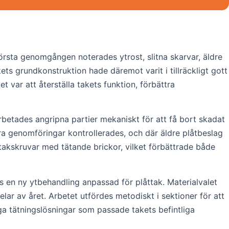
örsta genomgången noterades ytrost, slitna skarvar, äldre
ets grundkonstruktion hade däremot varit i tillräckligt gott
t var att återställa takets funktion, förbättra
rbetades angripna partier mekaniskt för att få bort skadat
dra genomföringar kontrollerades, och där äldre plåtbeslag
 takskruvar med tätande brickor, vilket förbättrade både
s en ny ytbehandling anpassad för plåttak. Materialvalet
lar av året. Arbetet utfördes metodiskt i sektioner för att
ga tätningslösningar som passade takets befintliga