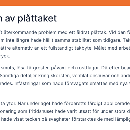
 av plåttaket
haft återkommande problem med ett åldrat plåttak. Vid den f
m inte längre hade hållit samma stabilitet som tidigare. Tak
ttre alternativ än ett fullständigt takbyte. Målet med arbete
ryck.
smuts, lösa färgrester, påväxt och rostflagor. Därefter bea
 Samtliga detaljer kring skorsten, ventilationshuvar och an
tterades. Infästningar som hade försvagats ersattes med nya
a ytor. När underlaget hade förberetts färdigt applicerade
nering som fritidshuset hade varit utsatt för under stora de
r hade visat tecken på svagheter förstärktes de med lämpli