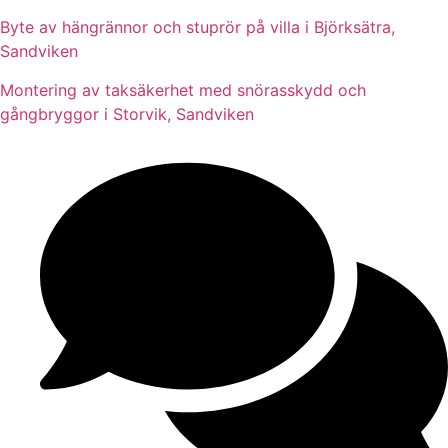
Byte av hängrännor och stuprör på villa i Björksätra,
Sandviken
Montering av taksäkerhet med snörasskydd och
gångbryggor i Storvik, Sandviken